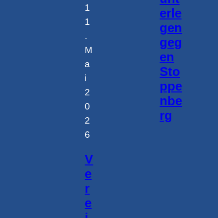
1
erle
1
gen
.
geg
M
en
a
Sto
i
ppe
2
nbe
0
rg
2
6
V
e
r
e
i