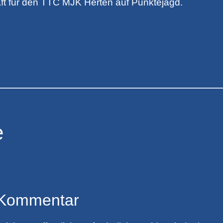
ft für den TTC MJK Herten auf Punktejagd.
e
 Kommentar