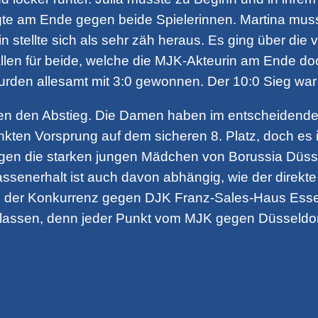
egte am Ende gegen beide Spielerinnen. Martina musst
in stellte sich als sehr zäh heraus. Es ging über di
ällen für beide, welche die MJK-Akteurin am Ende d
rden allesamt mit 3:0 gewonnen. Der 10:0 Sieg war 
en den Abstieg. Die Damen haben im entscheidende
nkten Vorsprung auf dem sicheren 8. Platz, doch es i
gen die starken jungen Mädchen von Borussia Düsse
lassenerhalt ist auch davon abhängig, wie der dir
ge der Konkurrenz gegen DJK Franz-Sales-Haus Esse
verlassen, denn jeder Punkt vom MJK gegen Düsseldo