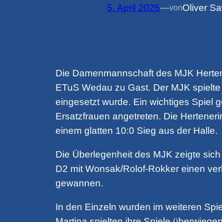
5. April 2025
—
Oliver Sa
von
Die Damenmannschaft des MJK Herten m
ETuS Wedau zu Gast. Der MJK spielte wi
eingesetzt wurde. Ein wichtiges Spiel
Ersatzfrauen angetreten. Die Herteneri
einem glatten 10:0 Sieg aus der Halle.
Die Überlegenheit des MJK zeigte sich
D2 mit Wonsak/Rolof-Rokker einen verh
gewannen.
In den Einzeln wurden im weiteren Spi
Martina spielten ihre Spiele überwiege