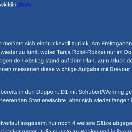
wicki
in
2025
eldete sich eindrucksvoll zurück. Am Freitagabend 
eder zu fünft, wobei Tanja Rolof-Rokker nur im Dop
 gegen den Abstieg stand auf dem Plan. Zum Glück de
nnen meisterten diese wichtige Aufgabe mit Bravour
 bereits in den Doppeln. D1 mit Schubert/Werning g
eerenden Start erwischte, aber sich wieder fangen
elverlauf insgesamt nur noch 4 weitere Sätze abgege
nd locker runter. Julia musste zu Beginn und in ihre